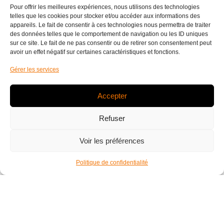
Pour offrir les meilleures expériences, nous utilisons des technologies
telles que les cookies pour stocker et/ou accéder aux informations des
FAIRE DU SPORT EN PISCINE : QUELS
appareils. Le fait de consentir à ces technologies nous permettra de traiter
AVANTAGES POUR QUELLES
des données telles que le comportement de navigation ou les ID uniques
ACTIVITÉS ?
sur ce site. Le fait de ne pas consentir ou de retirer son consentement peut
avoir un effet négatif sur certaines caractéristiques et fonctions.
Tout le monde le sait, faire du sport dans l’eau présente
Gérer les services
de multiples bienfaits, notamment si les activités sportives
se déroulent dans une piscine sécurisée où l’eau est à
Accepter
une température idéale. Fitness Good Gym à Talence,
vous propose dans cet article de faire un tour d’horizon
Refuser
des avantages que le sport en piscine offre à votre corps
et votre esprit. Vous pourrez également découvrir toutes
Voir les préférences
les activités physiques à pratiquer dans la piscine de
Fitness Good Gym pour être au top de votre forme !
Sport en piscine : les avantages physiques de l’élément
Politique de confidentialité
eau Les caractéristiques de l’eau en font un élément
propice aux activités physiques. Voyons leurs avantages
en détail : Sa portance : sous l’effet de la poussée
d’Archimède, le corps est soutenu, comme porté vers le
haut. Cet effet donne une impression de légèreté, comme