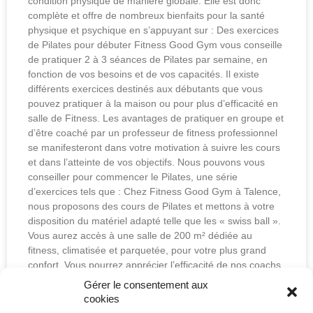
condition physique de manière globale. Elle est donc
complète et offre de nombreux bienfaits pour la santé
physique et psychique en s’appuyant sur : Des exercices
de Pilates pour débuter Fitness Good Gym vous conseille
de pratiquer 2 à 3 séances de Pilates par semaine, en
fonction de vos besoins et de vos capacités. Il existe
différents exercices destinés aux débutants que vous
pouvez pratiquer à la maison ou pour plus d’efficacité en
salle de Fitness. Les avantages de pratiquer en groupe et
d’être coaché par un professeur de fitness professionnel
se manifesteront dans votre motivation à suivre les cours
et dans l’atteinte de vos objectifs. Nous pouvons vous
conseiller pour commencer le Pilates, une série
d’exercices tels que : Chez Fitness Good Gym à Talence,
nous proposons des cours de Pilates et mettons à votre
disposition du matériel adapté telle que les « swiss ball ».
Vous aurez accès à une salle de 200 m² dédiée au
fitness, climatisée et parquetée, pour votre plus grand
confort. Vous pourrez apprécier l’efficacité de nos coachs
sportifs tous diplômés. Alors, n’hésitez plus, contactez-
Gérer le consentement aux
nous ou rendez-vous dans votre salle de sport Fitness
cookies
Good Gym à Talence !