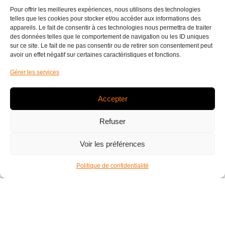
Pour offrir les meilleures expériences, nous utilisons des technologies
telles que les cookies pour stocker et/ou accéder aux informations des
LIRE LA SUITE »
appareils. Le fait de consentir à ces technologies nous permettra de traiter
des données telles que le comportement de navigation ou les ID uniques
sur ce site. Le fait de ne pas consentir ou de retirer son consentement peut
22 avril 2024
avoir un effet négatif sur certaines caractéristiques et fonctions.
Gérer les services
Accepter
Refuser
Voir les préférences
Politique de confidentialité
FAIRE DU SPORT EN PISCINE : QUELS
AVANTAGES POUR QUELLES