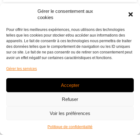
Gérer le consentement aux
cookies
Pour offrir les meilleures expériences, nous utilisons des technologies
telles que les cookies pour stocker et/ou accéder aux informations des
appareils. Le fait de consentir à ces technologies nous permettra de traiter
des données telles que le comportement de navigation ou les ID uniques
sur ce site. Le fait de ne pas consentir ou de retirer son consentement peut
avoir un effet négatif sur certaines caractéristiques et fonctions.
Gérer les services
Accepter
FAIRE DU SPORT EN PISCINE : QUELS
Refuser
AVANTAGES POUR QUELLES
ACTIVITÉS ?
Voir les préférences
Tout le monde le sait, faire du sport dans l’eau présente
Politique de confidentialité
de multiples bienfaits, notamment si les activités sportives
se déroulent dans une piscine sécurisée où l’eau est à