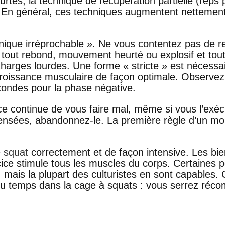
ourtes, la technique de récupération partielle (reps 
. En général, ces techniques augmentent nettement 
hnique irréprochable ». Ne vous contentez pas de r
ez tout rebond, mouvement heurté ou explosif et to
 charges lourdes. Une forme « stricte » est nécess
a croissance musculaire de façon optimale. Observe
econdes pour la phase négative.
ice continue de vous faire mal, même si vous l’exé
ensées, abandonnez-le. La première règle d’un m
e
squat
correctement et de façon intensive. Les bien
rcice stimule tous les muscles du corps. Certaines
 mais la plupart des culturistes en sont capables. 
du temps dans la cage à squats : vous serrez réco