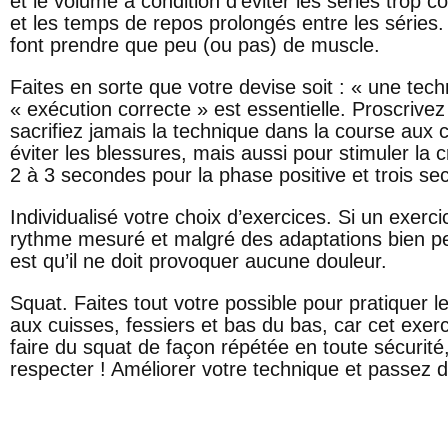
et le volume à condition d’éviter les séries trop c
et les temps de repos prolongés entre les séries
font prendre que peu (ou pas) de muscle.
Faites
en sorte que votre devise soit : « une tec
« exécution correcte » est essentielle. Proscriv
sacrifiez jamais la technique dans la course aux
éviter les blessures, mais aussi pour stimuler l
2 à 3 secondes pour la phase positive et trois s
Individualisé
votre choix d’exercices. Si un exerc
rythme mesuré et malgré des adaptations bien p
est qu’il ne doit provoquer aucune douleur.
Squat
. Faites tout votre possible pour pratiquer l
aux cuisses, fessiers et bas du bas, car cet exe
faire du squat de façon répétée en toute sécurité,
respecter ! Améliorer votre technique et passez 