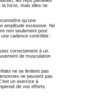
pause), les reps partielles
la force, mais elles ne
econnaître qu’une
ute amplitude excessive. Ne
aire non seulement pour
z une cadence contrôlée :
cutez correctement à un
ouvement de musculation
faits ne se limitent pas
 personnes ne peuvent pas
C’est un exercice à
mpensé de vos efforts.