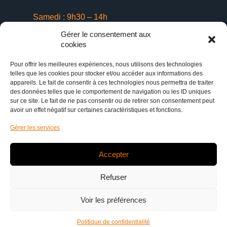
Samedi : 9h30 – 14h
Gérer le consentement aux
Dimanche : 10h -14h
cookies
Pour offrir les meilleures expériences, nous utilisons des technologies
Horaires d'ouvertures juillet - août
telles que les cookies pour stocker et/ou accéder aux informations des
appareils. Le fait de consentir à ces technologies nous permettra de traiter
Lundi – vendredi : 9h – 14h et 17h – 21h
des données telles que le comportement de navigation ou les ID uniques
sur ce site. Le fait de ne pas consentir ou de retirer son consentement peut
Samedi : 9h30 – 14h
avoir un effet négatif sur certaines caractéristiques et fonctions.
Gérer les services
Dimanche : fermé
Accepter
Refuser
© 2023 Tous droits réservés –
Mentions légales
–
Politique
Voir les préférences
de confidentialité
Politique de confidentialité